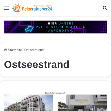
Menü
S
Startseite
/
Ostseestrand
Ostseestrand