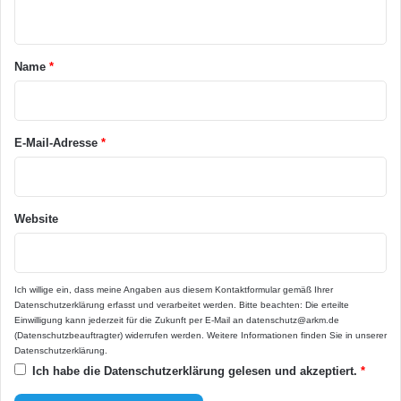
n
t
a
Name
*
r
*
E-Mail-Adresse
*
Website
Ich willige ein, dass meine Angaben aus diesem Kontaktformular gemäß Ihrer
Datenschutzerklärung
erfasst und verarbeitet werden. Bitte beachten: Die erteilte
Einwilligung kann jederzeit für die Zukunft per E-Mail an datenschutz@arkm.de
(Datenschutzbeauftragter) widerrufen werden. Weitere Informationen finden Sie in unserer
Datenschutzerklärung
.
Ich habe die
Datenschutzerklärung
gelesen und akzeptiert.
*