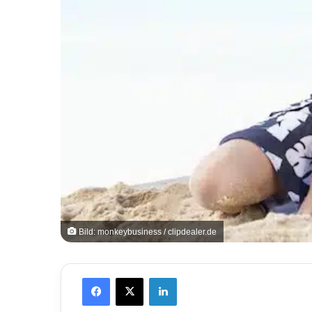
Bild: monkeybusiness / clipdealer.de
Facebook
X
LinkedIn