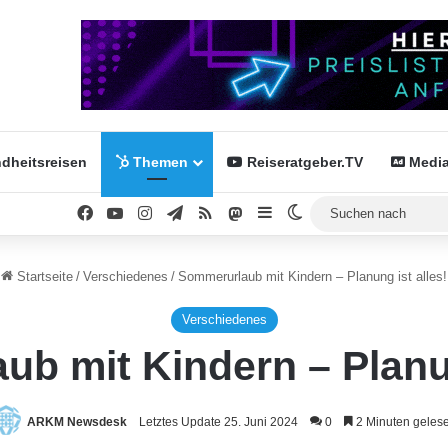
dheitsreisen
Themen
Reiseratgeber.TV
Media
Facebook
YouTube
Instagram
Telegram
RSS
Mastodon
Sidebar
Skin umschalten
Startseite
/
Verschiedenes
/
Sommerurlaub mit Kindern – Planung ist alles!
Verschiedenes
b mit Kindern – Planun
ARKM Newsdesk
Letztes Update 25. Juni 2024
0
2 Minuten geles