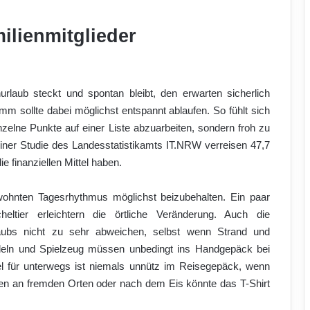
ilienmitglieder
rlaub steckt und spontan bleibt, den erwarten sicherlich
 sollte dabei möglichst entspannt ablaufen. So fühlt sich
einzelne Punkte auf einer Liste abzuarbeiten, sondern froh zu
einer Studie des Landesstatistikamts IT.NRW verreisen 47,7
ie finanziellen Mittel haben.
ewohnten Tagesrhythmus möglichst beizubehalten. Ein paar
ltier erleichtern die örtliche Veränderung. Auch die
aubs nicht zu sehr abweichen, selbst wenn Strand und
deln und Spielzeug müssen unbedingt ins Handgepäck bei
el für unterwegs ist niemals unnütz im Reisegepäck, wenn
len an fremden Orten oder nach dem Eis könnte das T-Shirt