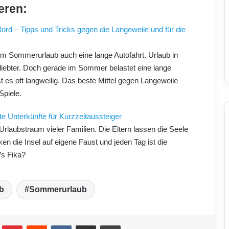
eren:
ord – Tipps und Tricks gegen die Langeweile und für die
zum Sommerurlaub auch eine lange Autofahrt. Urlaub in
iebter. Doch gerade im Sommer belastet eine lange
st es oft langweilig. Das beste Mittel gegen Langeweile
Spiele.
fte Unterkünfte für Kurzzeitaussteiger
 Urlaubstraum vieler Familien. Die Eltern lassen die Seele
en die Insel auf eigene Faust und jeden Tag ist die
’s Fika?
b
Sommerurlaub
Pinterest
Reddit
VKontakte
Teile per E-Mail
Drucken