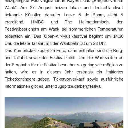
einzigartigste Festivalgelände in Bayern: das „Bergfestival am
Wank“. Am 27. August heizen lokale und deutschlandweit
bekannte Künstler, darunter Lenze & de Buam, dicht &
ergreifend, HMBC und The Heimatdamisch, den
Festivalbesuchern am Wank bei sommerlichen Temperaturen
ordentlich ein. Das Open-Air-Musikfestival beginnt um 14.30
Uhr, die letzte Talfahrt mit der Wankbahn ist um 23 Uhr.
Das Kombiticket kostet 25 Euro, darin enthalten sind die Berg-
und Talfahrt sowie der Festivaleintritt. Um die Wartezeiten an
der Bergbahn für die Festivalbesucher so gering wie möglich zu
halten, wird es in diesem Jahr erstmals ein limitiertes
Ticketkontingent geben. Ticketvorverkauf sowie ausführliche
Informationen gibt es unter zugspitze.de/bergfestival