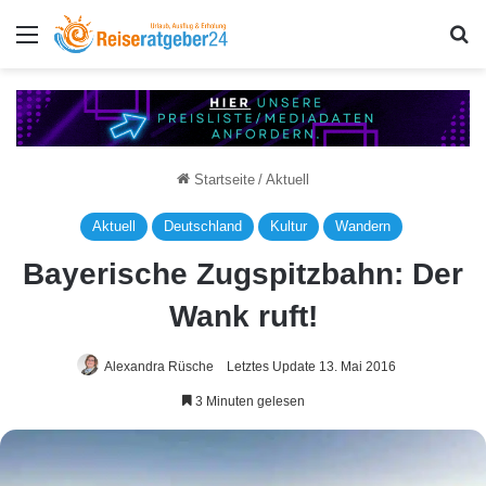
Menü
S
Startseite
/
Aktuell
Aktuell
Deutschland
Kultur
Wandern
Bayerische Zugspitzbahn: Der
Wank ruft!
Alexandra Rüsche
Letztes Update 13. Mai 2016
3 Minuten gelesen