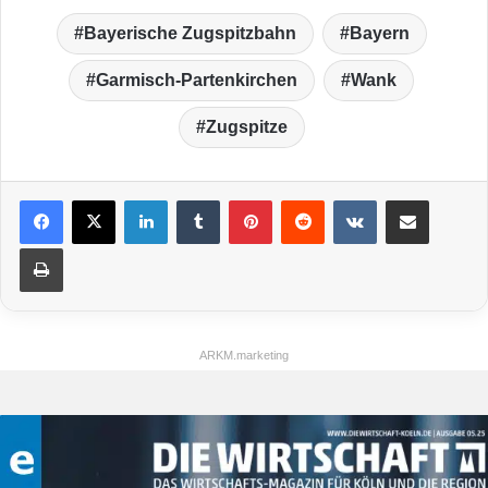
Bayerische Zugspitzbahn
Bayern
Garmisch-Partenkirchen
Wank
Zugspitze
LinkedIn
Tumblr
Pinterest
Reddit
VKontakte
Teile per E-Mail
Drucken
ARKM.marketing