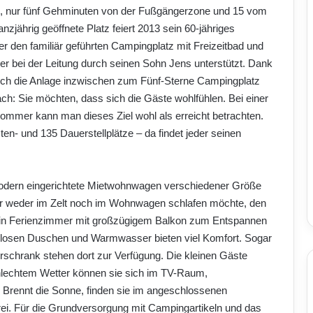
en, nur fünf Gehminuten von der Fußgängerzone und 15 vom
nzjährig geöffnete Platz feiert 2013 sein 60-jähriges
 den familiär geführten Campingplatz mit Freizeitbad und
 er bei der Leitung durch seinen Sohn Jens unterstützt. Dank
 sich die Anlage inzwischen zum Fünf-Sterne Campingplatz
ch: Sie möchten, dass sich die Gäste wohlfühlen. Bei einer
mer kann man dieses Ziel wohl als erreicht betrachten.
ten- und 135 Dauerstellplätze – da findet jeder seinen
dern eingerichtete Mietwohnwagen verschiedener Größe
er weder im Zelt noch im Wohnwagen schlafen möchte, den
 ein Ferienzimmer mit großzügigem Balkon zum Entspannen
enlosen Duschen und Warmwasser bieten viel Komfort. Sogar
rschrank stehen dort zur Verfügung. Die kleinen Gäste
chlechtem Wetter können sie sich im TV-Raum,
 Brennt die Sonne, finden sie im angeschlossenen
 frei. Für die Grundversorgung mit Campingartikeln und das