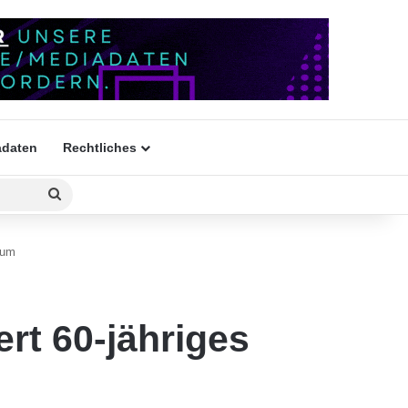
daten
Rechtliches
Suchen
nach
äum
rt 60-jähriges