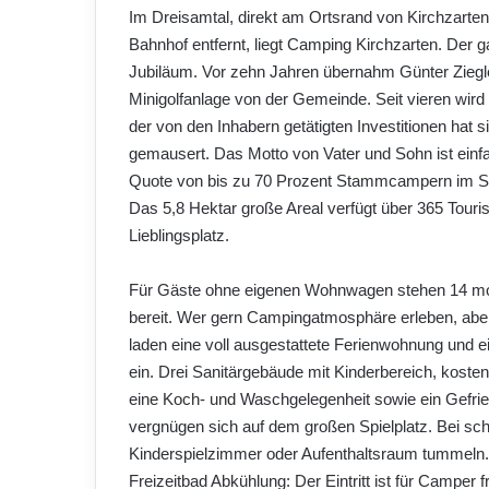
Im Dreisamtal, direkt am Ortsrand von Kirchzart
Bahnhof entfernt, liegt Camping Kirchzarten. Der ga
Jubiläum. Vor zehn Jahren übernahm Günter Ziegler
Minigolfanlage von der Gemeinde. Seit vieren wird
der von den Inhabern getätigten Investitionen hat
gemausert. Das Motto von Vater und Sohn ist einfa
Quote von bis zu 70 Prozent Stammcampern im Som
Das 5,8 Hektar große Areal verfügt über 365 Touris
Lieblingsplatz.
Für Gäste ohne eigenen Wohnwagen stehen 14 mo
bereit. Wer gern Campingatmosphäre erleben, ab
laden eine voll ausgestattete Ferienwohnung und
ein. Drei Sanitärgebäude mit Kinderbereich, kost
eine Koch- und Waschgelegenheit sowie ein Gefrie
vergnügen sich auf dem großen Spielplatz. Bei s
Kinderspielzimmer oder Aufenthaltsraum tummeln.
Freizeitbad Abkühlung: Der Eintritt ist für Camper