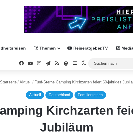
dheitsreisen
Themen
Reiseratgeber.TV
Media
Facebook
YouTube
Instagram
Telegram
RSS
Mastodon
Sidebar
Skin umschalten
Startseite
/
Aktuell
/
Fünf-Sterne Camping Kirchzarten feiert 60-jähriges Jubil
Aktuell
Deutschland
Familienreisen
amping Kirchzarten feie
Jubiläum