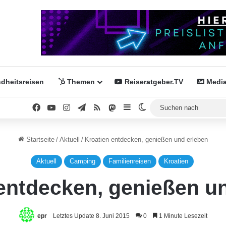
dheitsreisen
Themen
Reiseratgeber.TV
Media
Facebook
YouTube
Instagram
Telegram
RSS
Mastodon
Sidebar
Skin umschalten
Startseite
/
Aktuell
/
Kroatien entdecken, genießen und erleben
Aktuell
Camping
Familienreisen
Kroatien
entdecken, genießen u
epr
Letztes Update 8. Juni 2015
0
1 Minute Lesezeit