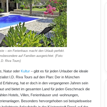
te – ein Ferienhaus macht den Urlaub perfekt.
insbesondere auf Familien ausgerichtet. (Foto:
I.D. Riva Tours)
e, Natur oder
Kultur
– gibt es für jeden Urlauber die ideale
ezialist I.D. Riva Tours auf den Plan: Der in München
d Erfahrung, hat er doch in den vergangenen Jahren sein
baut und bietet im gesamten Land für jeden Geschmack die
ählen Hotels, Villen, Ferienhäuser und -wohnungen,
rienanlagen. Besonders hervorgehoben sei beispielsweise
e beliebteste Anlaufstelle in der Küstenstadt Poreč auf der