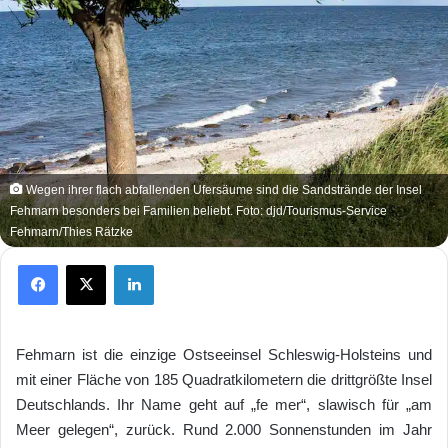
Wegen ihrer flach abfallenden Ufersäume sind die Sandstrände der Insel
Fehmarn besonders bei Familien beliebt. Foto: djd/Tourismus-Service
Fehmarn/Thies Rätzke
Facebook
X
LinkedIn
Fehmarn ist die einzige Ostseeinsel Schleswig-Holsteins und
mit einer Fläche von 185 Quadratkilometern die drittgrößte Insel
Deutschlands. Ihr Name geht auf „fe mer“, slawisch für „am
Meer gelegen“, zurück. Rund 2.000 Sonnenstunden im Jahr