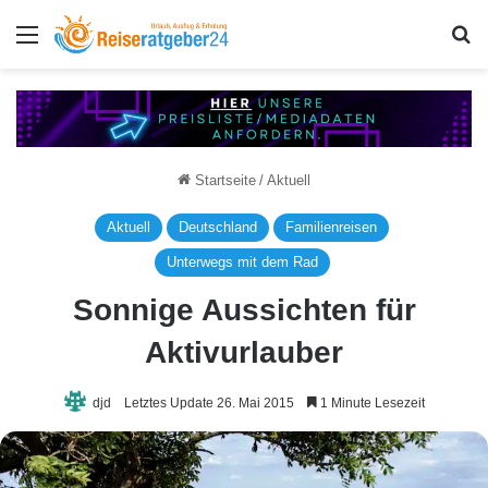
Menü
S
Startseite
/
Aktuell
Aktuell
Deutschland
Familienreisen
Unterwegs mit dem Rad
Sonnige Aussichten für
Aktivurlauber
djd
Letztes Update 26. Mai 2015
1 Minute Lesezeit