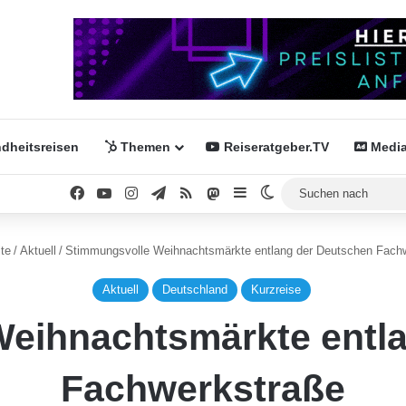
dheitsreisen
Themen
Reiseratgeber.TV
Media
Facebook
YouTube
Instagram
Telegram
RSS
Mastodon
Sidebar
Skin umschalten
te
/
Aktuell
/
Stimmungsvolle Weihnachtsmärkte entlang der Deutschen Fach
Aktuell
Deutschland
Kurzreise
eihnachtsmärkte entl
Fachwerkstraße