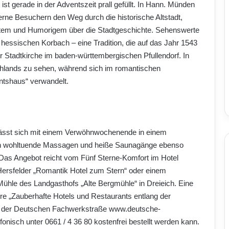
 gerade in der Adventszeit prall gefüllt. In Hann. Münden
rne Besuchern den Weg durch die historische Altstadt,
ertem und Humorigem über die Stadtgeschichte. Sehenswerte
hessischen Korbach – eine Tradition, die auf das Jahr 1543
 Stadtkirche im baden-württembergischen Pfullendorf. In
chlands zu sehen, während sich im romantischen
ntshaus“ verwandelt.
ässt sich mit einem Verwöhnwochenende in einem
an wohltuende Massagen und heiße Saunagänge ebenso
 Das Angebot reicht vom Fünf Sterne-Komfort im Hotel
Hersfelder „Romantik Hotel zum Stern“ oder einem
n Mühle des Landgasthofs „Alte Bergmühle“ in Dreieich. Eine
re „Zauberhafte Hotels und Restaurants entlang der
e der Deutschen Fachwerkstraße www.deutsche-
fonisch unter 0661 / 4 36 80 kostenfrei bestellt werden kann.