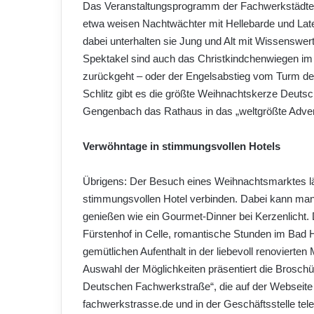
Das Veranstaltungsprogramm der Fachwerkstädte ist
etwa weisen Nachtwächter mit Hellebarde und Late
dabei unterhalten sie Jung und Alt mit Wissensw
Spektakel sind auch das Christkindchenwiegen im 
zurückgeht – oder der Engelsabstieg vom Turm der
Schlitz gibt es die größte Weihnachtskerze Deuts
Gengenbach das Rathaus in das „weltgrößte Adve
Verwöhntage in stimmungsvollen Hotels
Übrigens: Der Besuch eines Weihnachtsmarktes l
stimmungsvollen Hotel verbinden. Dabei kann m
genießen wie ein Gourmet-Dinner bei Kerzenlicht.
Fürstenhof in Celle, romantische Stunden im Bad 
gemütlichen Aufenthalt in der liebevoll renovierte
Auswahl der Möglichkeiten präsentiert die Broschü
Deutschen Fachwerkstraße“, die auf der Webseit
fachwerkstrasse.de und in der Geschäftsstelle tele