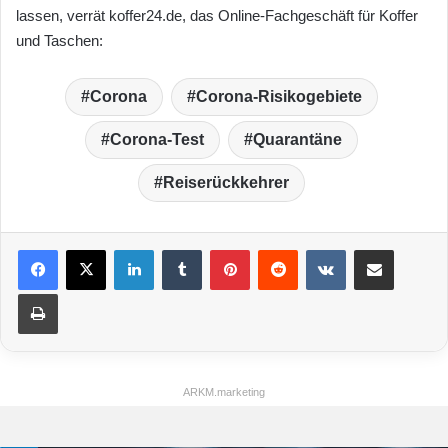
lassen, verrät koffer24.de, das Online-Fachgeschäft für Koffer
und Taschen:
Corona
Corona-Risikogebiete
Corona-Test
Quarantäne
Reiserückkehrer
LinkedIn
Tumblr
Pinterest
Reddit
VKontakte
Teile per E-Mail
Drucken
ARKM.marketing