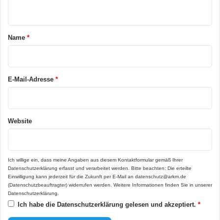
n
t
a
Name
*
r
*
E-Mail-Adresse
*
Website
Ich willige ein, dass meine Angaben aus diesem Kontaktformular gemäß Ihrer
Datenschutzerklärung
erfasst und verarbeitet werden. Bitte beachten: Die erteilte
Einwilligung kann jederzeit für die Zukunft per E-Mail an datenschutz@arkm.de
(Datenschutzbeauftragter) widerrufen werden. Weitere Informationen finden Sie in unserer
Datenschutzerklärung
.
Ich habe die
Datenschutzerklärung
gelesen und akzeptiert.
*