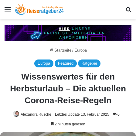
Menü
S
Startseite
/
Europa
Europa
Featured
Ratgeber
Wissenswertes für den
Herbsturlaub – Die aktuellen
Corona-Reise-Regeln
Alexandra Rüsche
Letztes Update 13. Februar 2025
0
2 Minuten gelesen