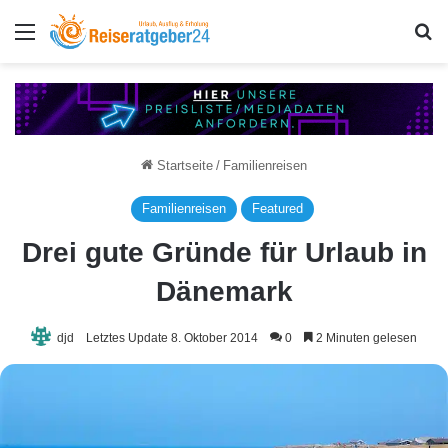
Menü
S
Startseite
/
Familienreisen
Familienreisen
Featured
Drei gute Gründe für Urlaub in
Dänemark
djd
Letztes Update 8. Oktober 2014
0
2 Minuten gelesen