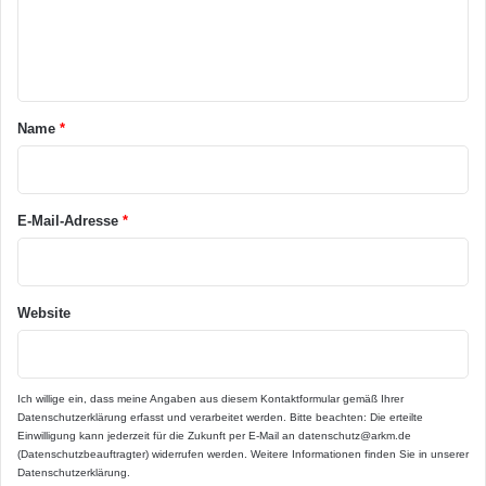
e
n
t
a
Name
*
r
*
E-Mail-Adresse
*
Website
Ich willige ein, dass meine Angaben aus diesem Kontaktformular gemäß Ihrer
Datenschutzerklärung
erfasst und verarbeitet werden. Bitte beachten: Die erteilte
Einwilligung kann jederzeit für die Zukunft per E-Mail an datenschutz@arkm.de
(Datenschutzbeauftragter) widerrufen werden. Weitere Informationen finden Sie in unserer
Datenschutzerklärung
.