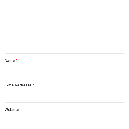
o
m
m
e
n
t
a
Name
*
r
*
E-Mail-Adresse
*
Website