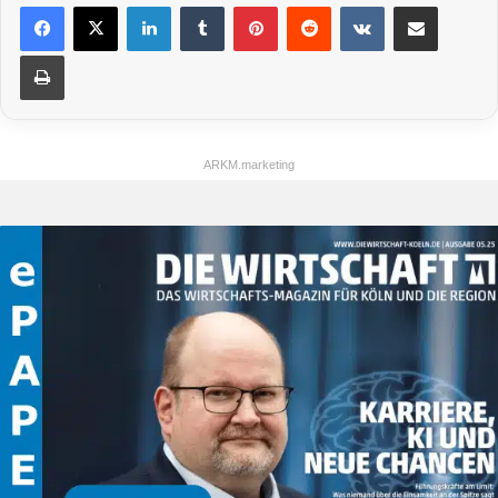
LinkedIn
Tumblr
Pinterest
Reddit
VKontakte
Teile per E-Mail
Drucken
ARKM.marketing