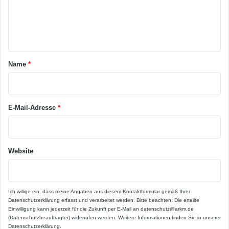
e
n
t
a
Name
*
r
*
E-Mail-Adresse
*
Website
Ich willige ein, dass meine Angaben aus diesem Kontaktformular gemäß Ihrer
Datenschutzerklärung
erfasst und verarbeitet werden. Bitte beachten: Die erteilte
Einwilligung kann jederzeit für die Zukunft per E-Mail an datenschutz@arkm.de
(Datenschutzbeauftragter) widerrufen werden. Weitere Informationen finden Sie in unserer
Datenschutzerklärung
.