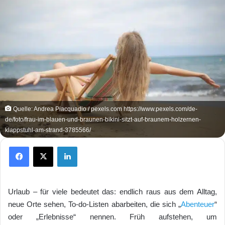
Quelle: Andrea Piacquadio / pexels.com https://www.pexels.com/de-
de/foto/frau-im-blauen-und-braunen-bikini-sitzt-auf-braunem-holzernen-
klappstuhl-am-strand-3785566/
Facebook
X
LinkedIn
Urlaub – für viele bedeutet das: endlich raus aus dem Alltag,
neue Orte sehen, To-do-Listen abarbeiten, die sich „
Abenteuer
“
oder „Erlebnisse“ nennen. Früh aufstehen, um