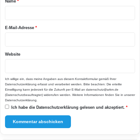
Name
*
r
*
E-Mail-Adresse
*
Website
Ich willige ein, dass meine Angaben aus diesem Kontaktformular gemäß Ihrer
Datenschutzerklärung
erfasst und verarbeitet werden. Bitte beachten: Die erteilte
Einwilligung kann jederzeit für die Zukunft per E-Mail an datenschutz@arkm.de
(Datenschutzbeauftragter) widerrufen werden. Weitere Informationen finden Sie in unserer
Datenschutzerklärung
.
Ich habe die
Datenschutzerklärung
gelesen und akzeptiert.
*