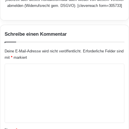
abmelden (Widerrufsrecht gem. DSGVO). [cleverreach form=305733]
Schreibe einen Kommentar
Deine E-Mail-Adresse wird nicht veröffentlicht.
Erforderliche Felder sind
mit
*
markiert
K
o
m
m
e
n
t
a