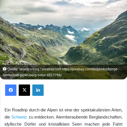
Quelle: seanwareing / pixabay.com https://pixabay.com/de/photos/berge-
landschaft-gipfel-berg-natur-4817766/
Facebook
X
LinkedIn
Ein Roadtrip durch die Alpen ist eine der spektakulärsten Arten,
die
Schweiz
zu entdecken. Atemberaubende Berglandschaften,
idyllische Dörfer und kristallklare Seen machen jede Fahrt