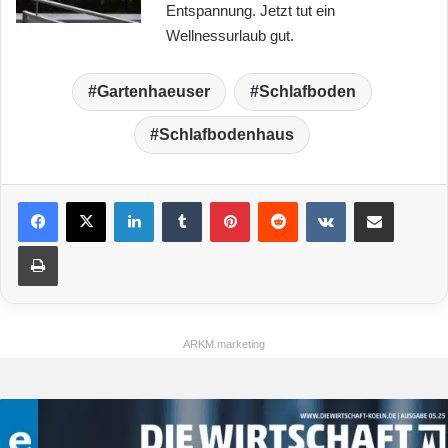
Entspannung. Jetzt tut ein
Wellnessurlaub gut.
Gartenhaeuser
Schlafboden
Schlafbodenhaus
LinkedIn
Tumblr
Pinterest
Reddit
VKontakte
Teile per E-Mail
Drucken
ARKM.marketing