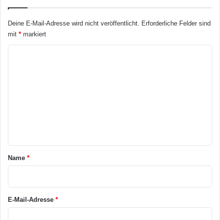
Deine E-Mail-Adresse wird nicht veröffentlicht.
Erforderliche Felder sind
mit
*
markiert
K
o
m
m
e
n
t
a
Name
*
r
*
E-Mail-Adresse
*