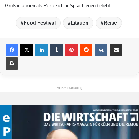
Großbritannien als Reiseziel für Sprachferien beliebt.
Food Festival
Litauen
Reise
LinkedIn
Tumblr
Pinterest
Reddit
VKontakte
Teile per E-Mail
Drucken
ARKM.marketing