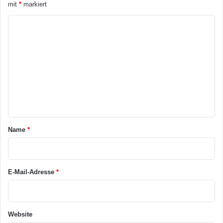
mit
*
markiert
K
o
m
m
e
n
t
a
Name
*
r
*
E-Mail-Adresse
*
Website