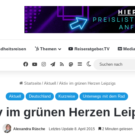
dheitsreisen
Themen
Reiseratgeber.TV
Media
Facebook
YouTube
Instagram
Telegram
RSS
Mastodon
Sidebar
Skin umschalten
Startseite
/
Aktuell
/
Aktiv im grünen Herzen Leipzigs
Aktuell
Deutschland
Kurzreise
Unterwegs mit dem Rad
v im grünen Herzen Lei
Alexandra Rüsche
Letztes Update 8. April 2015
2 Minuten gelesen