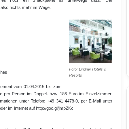
t es noch ein Snackpaket für unterwegs dazu. Der
t also nichts mehr im Wege.
Foto: Lindner Hotels &
ches
Resorts
ngement vom 01.04.2015 bis zum
ro pro Person im Doppel- bzw. 186 Euro im Einzelzimmer.
mationen unter Telefon: +49 341 4478-0, per E-Mail unter
oder im Internet auf http://goo.gl/jmpZKc.