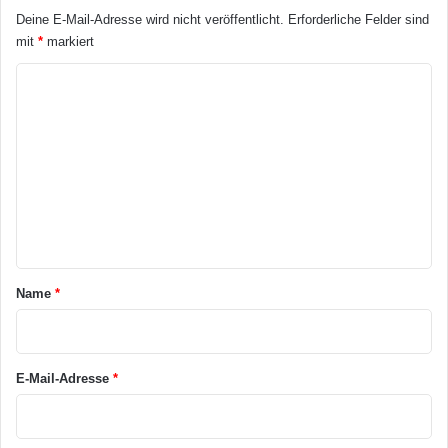
Deine E-Mail-Adresse wird nicht veröffentlicht.
Erforderliche Felder sind
mit
*
markiert
K
o
m
m
e
n
t
a
Name
*
r
*
E-Mail-Adresse
*