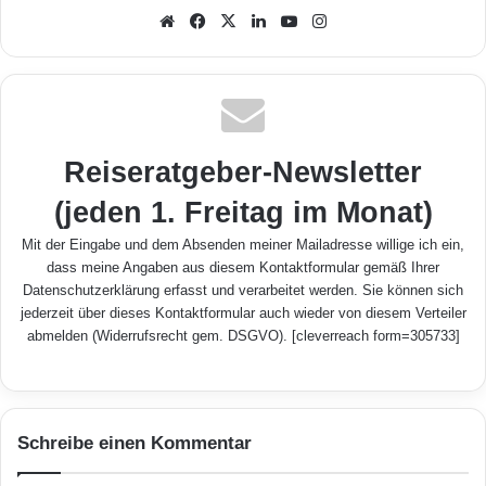
We
Fa
X
Lin
Yo
Inst
bse
ceb
ked
uTu
agr
ite
ook
In
be
am
Reiseratgeber-Newsletter
(jeden 1. Freitag im Monat)
Mit der Eingabe und dem Absenden meiner Mailadresse willige ich ein,
dass meine Angaben aus diesem Kontaktformular gemäß Ihrer
Datenschutzerklärung
erfasst und verarbeitet werden. Sie können sich
jederzeit über dieses Kontaktformular auch wieder von diesem Verteiler
abmelden (Widerrufsrecht gem. DSGVO). [cleverreach form=305733]
Schreibe einen Kommentar