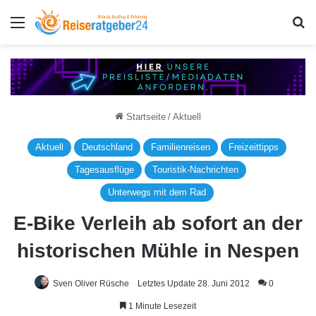
Menü
S
Startseite
/
Aktuell
Aktuell
Deutschland
Familienreisen
Freizeittipps
Tagesausflüge
Touristik-Nachrichten
Unterwegs mit dem Rad
E-Bike Verleih ab sofort an der
historischen Mühle in Nespen
Sven Oliver Rüsche
Letztes Update 28. Juni 2012
0
1 Minute Lesezeit