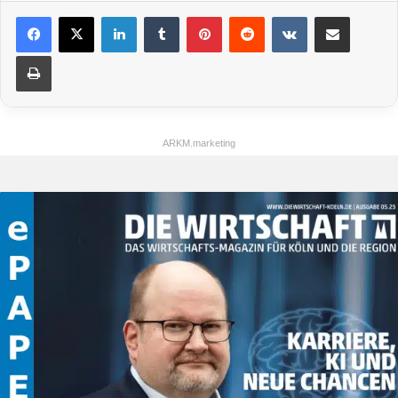
LinkedIn
Tumblr
Pinterest
Reddit
VKontakte
Teile per E-Mail
Drucken
ARKM.marketing