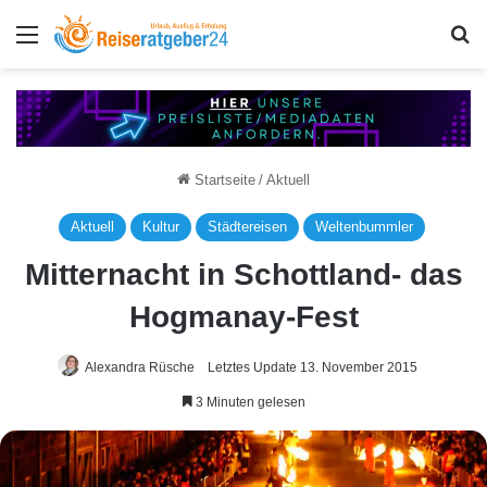
Menü
S
Startseite
/
Aktuell
Aktuell
Kultur
Städtereisen
Weltenbummler
Mitternacht in Schottland- das
Hogmanay-Fest
Alexandra Rüsche
Letztes Update 13. November 2015
3 Minuten gelesen