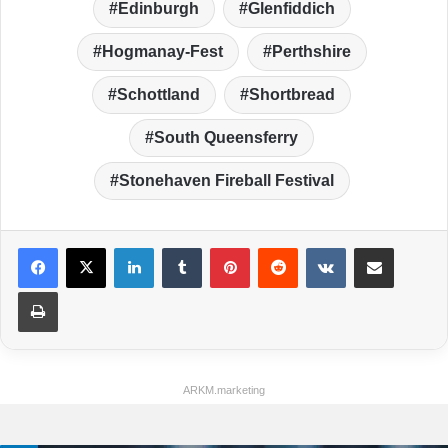
Edinburgh
Glenfiddich
Hogmanay-Fest
Perthshire
Schottland
Shortbread
South Queensferry
Stonehaven Fireball Festival
LinkedIn
Tumblr
Pinterest
Reddit
VKontakte
Teile per E-Mail
Drucken
ARKM.marketing