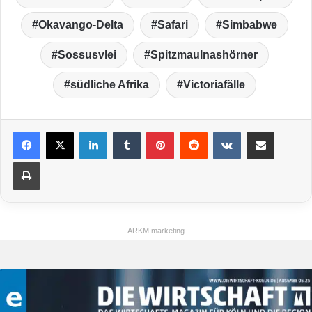
Okavango-Delta
Safari
Simbabwe
Sossusvlei
Spitzmaulnashörner
südliche Afrika
Victoriafälle
LinkedIn
Tumblr
Pinterest
Reddit
VKontakte
Teile per E-Mail
Drucken
ARKM.marketing