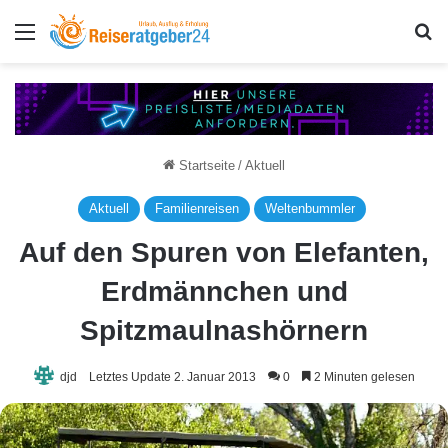
Menü
S
Startseite
/
Aktuell
Aktuell
Familienreisen
Weltenbummler
Auf den Spuren von Elefanten,
Erdmännchen und
Spitzmaulnashörnern
djd
Letztes Update 2. Januar 2013
0
2 Minuten gelesen