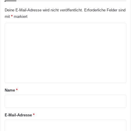
Deine E-Mail-Adresse wird nicht veröffentlicht.
Erforderliche Felder sind
mit
*
markiert
K
o
m
m
e
n
t
a
Name
*
r
*
E-Mail-Adresse
*