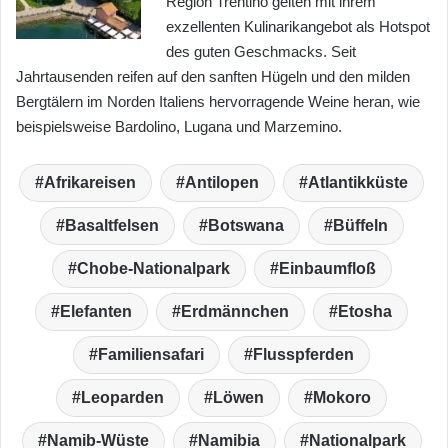
Region Trentino gelten mit ihrem
exzellenten Kulinarikangebot als Hotspot
des guten Geschmacks. Seit
Jahrtausenden reifen auf den sanften Hügeln und den milden
Bergtälern im Norden Italiens hervorragende Weine heran, wie
beispielsweise Bardolino, Lugana und Marzemino.
Afrikareisen
Antilopen
Atlantikküste
Basaltfelsen
Botswana
Büffeln
Chobe-Nationalpark
Einbaumfloß
Elefanten
Erdmännchen
Etosha
Familiensafari
Flusspferden
Leoparden
Löwen
Mokoro
Namib-Wüste
Namibia
Nationalpark